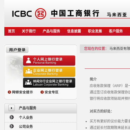
首页
关于我行
产品与服务
信息披露
职业发展
客户服务
您现在的位置：
马来西亚有
简介
应收账款保理（ARP）
通过签订应收账款保理协
银行将应收款项贴现并预
产品与服务
对买方的好处：
个人业务
买方有更好的议价能力要求
公司业务
通过延长付款期限来延长