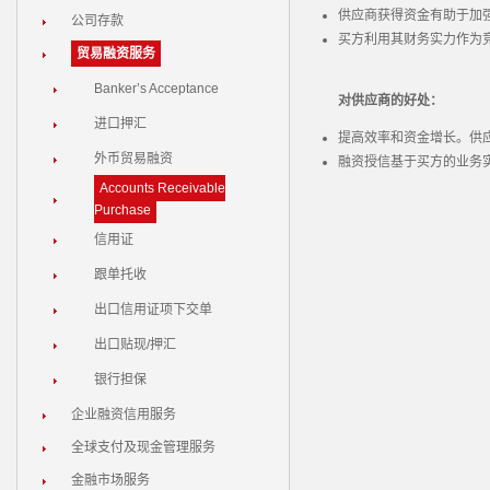
供应商获得资金有助于加
公司存款
买方利用其财务实力作为
贸易融资服务
Banker’s Acceptance
对供应商的好处：
进口押汇
提高效率和资金增长。供
外币贸易融资
融资授信基于买方的业务
Accounts Receivable
Purchase
信用证
跟单托收
出口信用证项下交单
出口贴现/押汇
银行担保
企业融资信用服务
全球支付及现金管理服务
金融市场服务