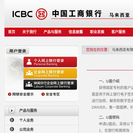
首页
关于我行
产品与服务
信息披露
职业发展
客户服务
您现在的位置：
马来西亚有
一、U盾介绍
获得国家专利的客户证书
盾是用于网上银行电子签名
进行加密、解密和数字签名
DRIVER，像一面盾牌
产品与服务
二、U盾密码
个人业务
申请U盾后，采用以下
公司业务
1、在银行柜面修改