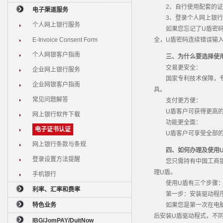
2、自行使用配套的证
电子渠道服务
3、登录个人网上银行，
个人网上银行服务
如果您忘记了U盾密码，
E-Invoice Consent Form
全，U盾密码连续错误输
个人网银客户指南
三、为什么要选择使
交易更安全：
企业网上银行服务
国家专利技术保障，专门
企业网银客户指南
具。
常见问题解答
支付更方便：
U盾客户可获得更高的
网上银行软件下载
功能更全面：
电子证书认证
U盾客户可享受全部的
网上银行条款与条规
四、如何办理及使用
登录设置方法提醒
您只需持有中国工商银行
理U盾。
手机银行
使用U盾有三个步骤
利率、汇率和费率
第一步：安装驱动程
特色业务
如果您是第一次在电脑上
后安装U盾驱动程式，不
IBG/JomPAY/DuitNow