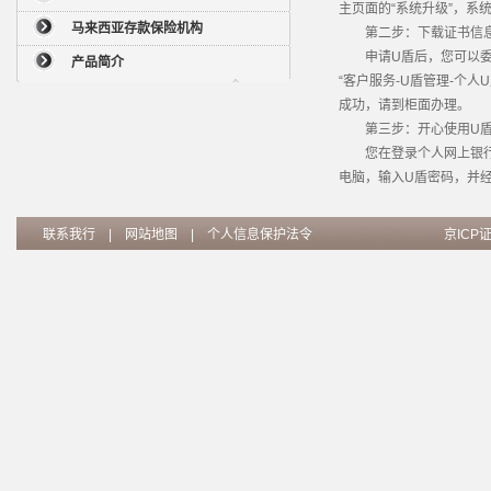
主页面的“系统升级”，系
马来西亚存款保险机构
第二步：下载证书信
申请U盾后，您可以委托
产品简介
“客户服务-U盾管理-个
成功，请到柜面办理。
第三步：开心使用U
您在登录个人网上银行之
电脑，输入U盾密码，并
联系我行
|
网站地图
|
个人信息保护法令
京ICP证